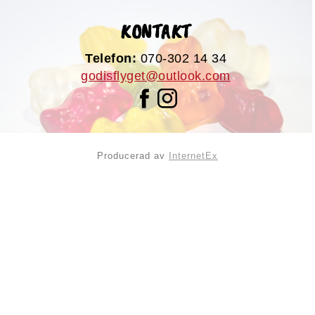
KONTAKT
Telefon:
070-302 14 34
godisflyget@outlook.com
Producerad av
InternetEx