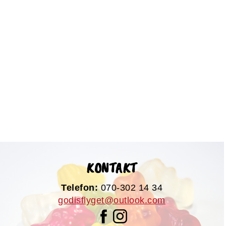
KONTAKT
Telefon:
070-302 14 34
godisflyget@outlook.com