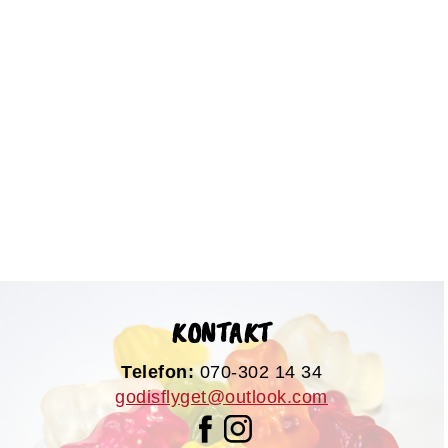
KONTAKT
Telefon:
070-302 14 34
godisflyget@outlook.com